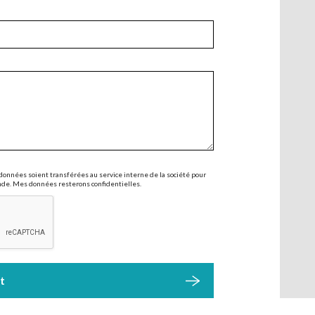
 données soient transférées au service interne de la société pour
nde. Mes données resterons confidentielles.
t