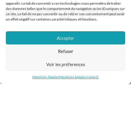
appareils. Le fait de consentir à ces technologies nous permettra de traiter
des données telles que le comportement de navigation ou les ID uniques sur
ce site. Le fait de ne pas consentir ou de retirer son consentement peut avoir
un effet négatif sur certaines caractéristiques et fonctions.
Accepter
Refuser
Voir les préferences
Mentions légales
Mentions légales
Contact
Envie d’une villa
clés en main ?
NOS PROGRAMMES